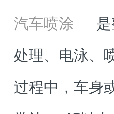
汽车喷涂
是
处理、电泳、
过程中，车身