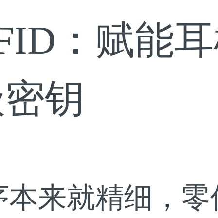
FID：赋能
级密钥
序本来就精细，零